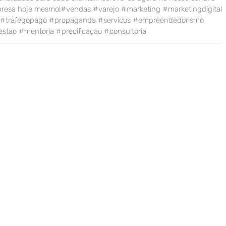
presa hoje mesmo!#vendas #varejo #marketing #marketingdigital
o #trafegopago #propaganda #servicos #empreendedorismo
stão #mentoria #precificação #consultoria