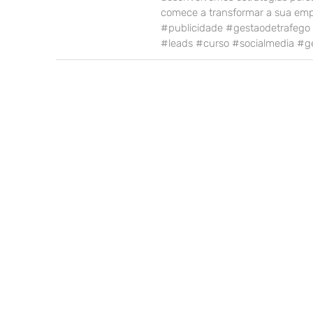
comece a transformar a sua em
#publicidade #gestaodetrafeg
#leads #curso #socialmedia #ge