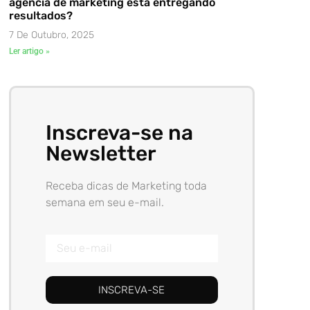
agência de marketing está entregando
resultados?
7 De Outubro, 2025
Ler artigo »
Inscreva-se na
Newsletter
Receba dicas de Marketing toda
semana em seu e-mail.
INSCREVA-SE