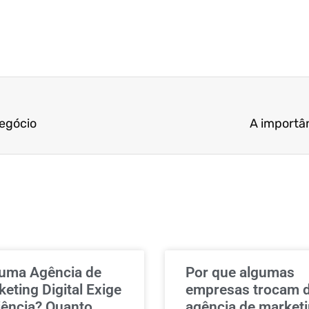
negócio
A importân
 uma Agência de
Por que algumas
eting Digital Exige
empresas trocam 
iência? Quanto
agência de market