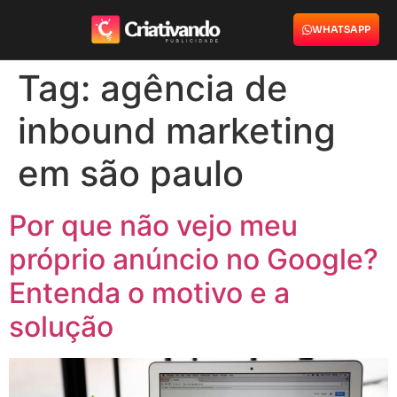
WHATSAPP
Tag:
agência de
inbound marketing
em são paulo
Por que não vejo meu
próprio anúncio no Google?
Entenda o motivo e a
solução