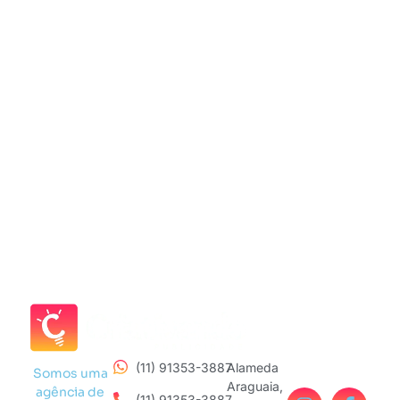
(11) 91353-3887
Alameda
Somos uma
Araguaia,
agência de
(11) 91353-3887