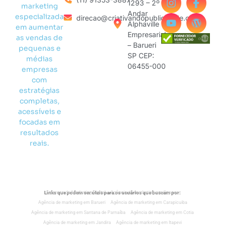
1293 – 2º
marketing
Andar
especializada
direcao@criativandopublicidade.com
Alphaville
em aumentar
Empresarial
as vendas de
– Barueri
pequenas e
SP CEP:
médias
06455-000
empresas
com
estratégias
completas,
acessíveis e
focadas em
resultados
reais.
Links que podem ser úteis para os usuários que buscam por:
Empresa de Marketing Digital
Agência de marketing em Osasco
Agência de marketing em Barueri
Agência de marketing em Carapicuiba
Agência de marketing em Santana de Parnaíba
Agência de marketing em Cotia
Agência de marketing em Jandira
Agência de marketing em Itapevi