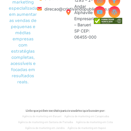
1293 – 2º
marketing
Andar
especializada
direcao@criativandopublicidade.com
Alphaville
em aumentar
Empresarial
as vendas de
– Barueri
pequenas e
SP CEP:
médias
06455-000
empresas
com
estratégias
completas,
acessíveis e
focadas em
resultados
reais.
Links que podem ser úteis para os usuários que buscam por:
Empresa de Marketing Digital
Agência de marketing em Osasco
Agência de marketing em Barueri
Agência de marketing em Carapicuiba
Agência de marketing em Santana de Parnaíba
Agência de marketing em Cotia
Agência de marketing em Jandira
Agência de marketing em Itapevi