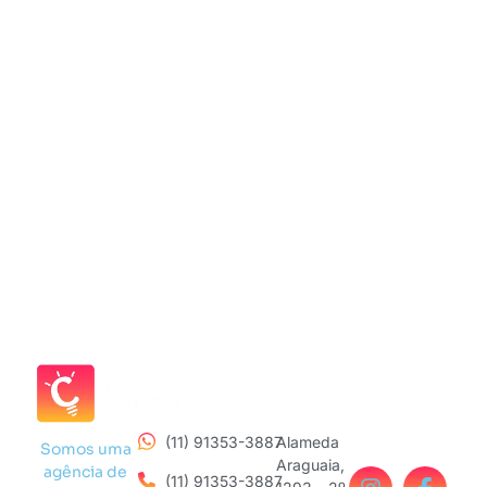
(11) 91353-3887
Alameda
Somos uma
Araguaia,
agência de
(11) 91353-3887