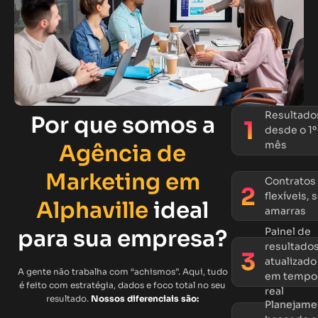
Resultado
Por que somos a
desde o 1º
mês
Agência de
Marketing em
Contratos
flexíveis,
Alphaville
ideal
amarras
para sua empresa?
Painel de
resultado
atualizado
A gente não trabalha com “achismos”. Aqui, tudo
em tempo
é feito com estratégia, dados e foco total no seu
real
resultado.
Nossos diferenciais são:
Planejame