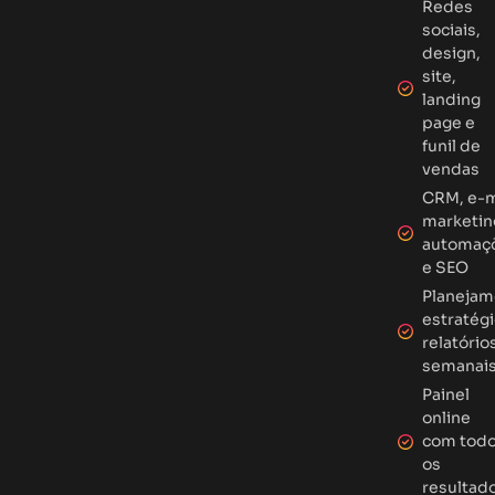
Redes
sociais,
design,
site,
landing
page e
funil de
vendas
CRM, e-m
marketin
automaç
e SEO
Planejam
estratégi
relatório
semanai
Painel
online
com tod
os
resultad