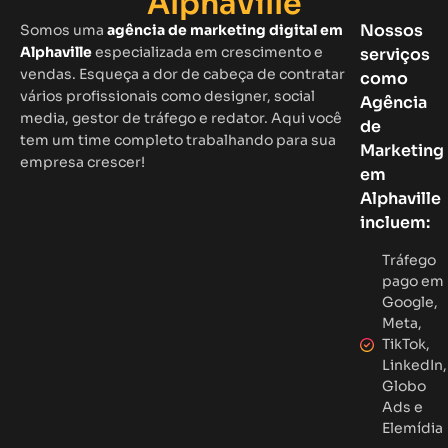
Alphaville
Nossos
Somos uma
agência de marketing digital em
Alphaville
especializada em crescimento e
serviços
vendas. Esqueça a dor de cabeça de contratar
como
vários profissionais como designer, social
Agência
media, gestor de tráfego e redator. Aqui você
de
tem um time completo trabalhando para sua
Marketing
empresa crescer!
em
Alphaville
incluem:
Tráfego
pago em
Google,
Meta,
TikTok,
LinkedIn,
Globo
Ads e
Elemídia