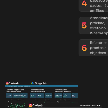
baseado 
dados, nã
em likes
Atendime
próximo,
direto no
WhatsAp
Relatórios
prontos e
objetivos