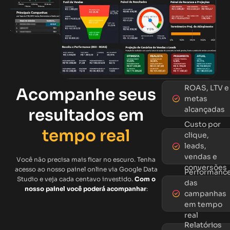
ROAS, LTV e
Acompanhe seus
metas
alcançadas
resultados em
Custo por
tempo real
clique,
leads,
vendas e
Você não precisa mais ficar no escuro. Tenha
conversões
acesso ao nosso painel online via Google Data
Performanc
Studio e veja cada centavo investido.
Com o
das
nosso painel você poderá acompanhar
:
campanhas
em tempo
real
Relatórios