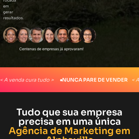
focada
em
gerar
resultados.
enda cura tudo >
●
NUNCA PARE DE VENDER
< A vend
Tudo que sua empresa
precisa em uma única
Agência de Marketing em