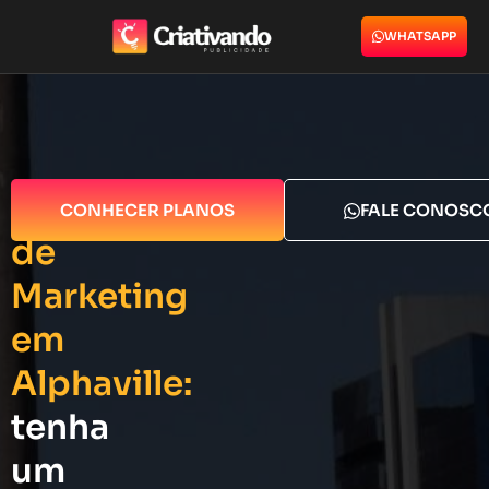
WHATSAPP
Agência
CONHECER PLANOS
FALE CONOSC
de
Marketing
em
Alphaville:
tenha
um