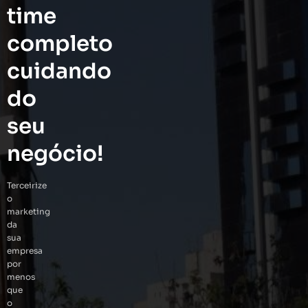
time
completo
cuidando
do
seu
negócio!
Terceirize
o
marketing
da
sua
empresa
por
menos
que
o