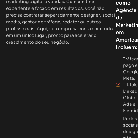
marketing digital e vendas. Com um time
como
experiente e focado em resultados, você não
Agência
precisa contratar separadamente designer, social
de
media, gestor de tráfego, redator ou outros
Marketi
profissionais. Aqui, sua empresa conta com tudo
em
em um único lugar, pronto para acelerar o
America
crescimento do seu negócio.
incluem:
Tráfeg
pago 
Google
Meta,
TikTok,
Linked
Globo
Ads e
Elemíd
Redes
sociais
design
site,