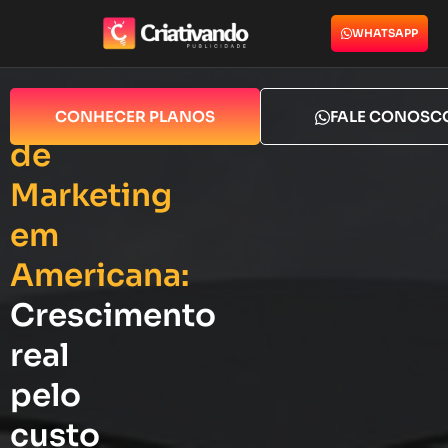
WHATSAPP
Agência
CONHECER PLANOS
FALE CONOSC
de
Marketing
em
Americana:
Crescimento
real
pelo
custo