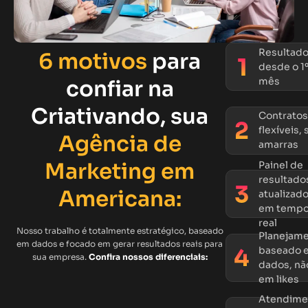
Resultad
6 motivos
para
desde o 1
mês
confiar na
Criativando, sua
Contratos
flexíveis,
Agência de
amarras
Marketing em
Painel de
resultado
Americana:
atualizad
em temp
real
Nosso trabalho é totalmente estratégico, baseado
Planejam
em dados e focado em gerar resultados reais para
baseado 
sua empresa.
Confira nossos diferenciais:
dados, nã
em likes
Atendime