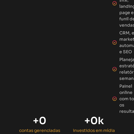
landin
page e
funil d
venda
CRM, e
market
autom
e SEO
Planej
estrat
relatór
seman
Painel
online
com t
os
result
+
0
+
0
k
contas gerenciadas
investidos em mídia