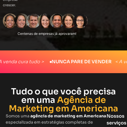
crescer.
a cura tudo >
●
NUNCA PARE DE VENDER
< A venda c
Tudo o que você precisa
em uma
Agência de
Marketing em Americana
Nossos
Somos uma
agência de marketing em Americana
especializada em estratégias completas de
serviços