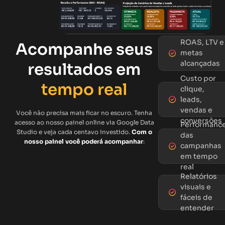
ROAS, LTV e
Acompanhe seus
metas
alcançadas
resultados em
Custo por
tempo real
clique,
leads,
vendas e
Você não precisa mais ficar no escuro. Tenha
conversões
acesso ao nosso painel online via Google Data
Performanc
Studio e veja cada centavo investido.
Com o
das
nosso painel você poderá acompanhar
:
campanhas
em tempo
real
Relatórios
visuais e
fáceis de
entender