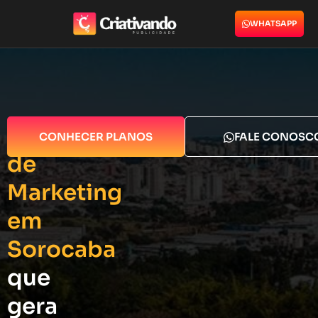
WHATSAPP
Agência
CONHECER PLANOS
FALE CONOSC
de
Marketing
em
Sorocaba
que
gera