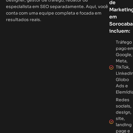
designer, gestor de tráfego, redator ou
de
especialista em SEO separadamente. Aqui, você
Marketin
conta com uma equipe completa e focada em
em
resultados reais.
Sorocaba
incluem:
Tráfego
pago e
Google,
Meta,
TikTok,
LinkedIn
Globo
Ads e
Elemídi
Redes
sociais,
design,
site,
landing
page e