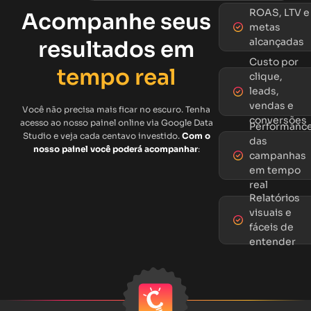
ROAS, LTV e
Acompanhe seus
metas
alcançadas
resultados em
Custo por
tempo real
clique,
leads,
vendas e
Você não precisa mais ficar no escuro. Tenha
conversões
acesso ao nosso painel online via Google Data
Performanc
Studio e veja cada centavo investido.
Com o
das
nosso painel você poderá acompanhar
:
campanhas
em tempo
real
Relatórios
visuais e
fáceis de
entender