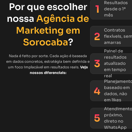
Resultados
Por que escolher
desde o 1º
mês
nossa
Agência de
Marketing em
Contratos
flexíveis, se
Sorocaba
?
amarras
Painel de
Nada é feito por sorte. Cada ação é baseada
resultados
em dados concretos, estratégia bem definida e
atualizado
um foco implacável em resultados reais.
Veja
em tempo
nossos diferenciais:
real
Planejament
baseado em
dados, não
em likes
Atendiment
próximo,
direto no
WhatsApp