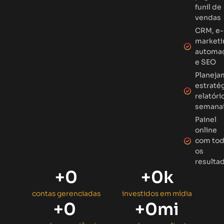
funil de
vendas
CRM, e-
marketi
automa
e SEO
Planeja
estratég
relatóri
semana
Painel
online
com to
os
resulta
+
0
+
0
k
contas gerenciadas
investidos em mídia
+
0
+
0
mi