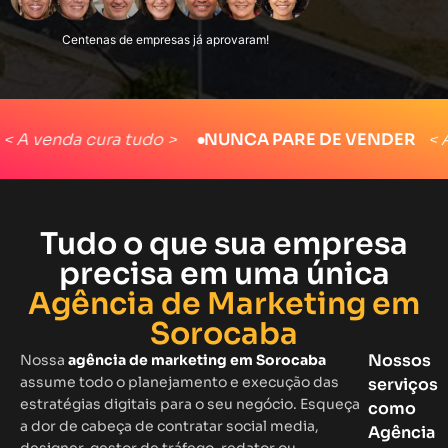
nda cura tudo >
●
NUNCA PARE DE VENDER
< A venda
Tudo o que sua empresa
precisa em uma única
Agência de Marketing em
Sorocaba
Nossos
Nossa
agência de marketing em Sorocaba
assume todo o planejamento e execução das
serviços
estratégias digitais para o seu negócio. Esqueça
como
a dor de cabeça de contratar social media,
Agência