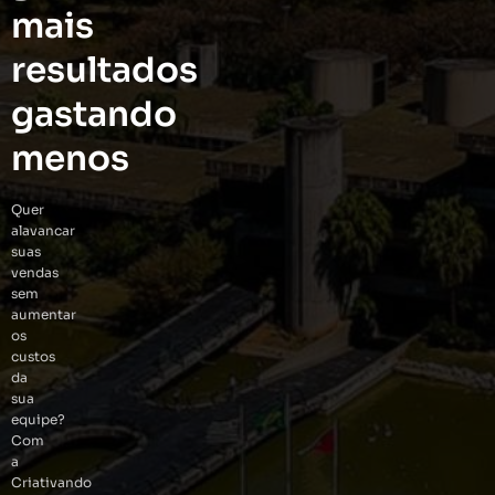
mais
resultados
gastando
menos
Quer
alavancar
suas
vendas
sem
aumentar
os
custos
da
sua
equipe?
Com
a
Criativando