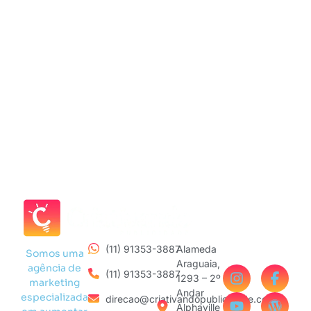
(11) 91353-3887
Alameda
Somos uma
Araguaia,
agência de
(11) 91353-3887
1293 – 2º
marketing
Andar
especializada
direcao@criativandopublicidade.com
Alphaville