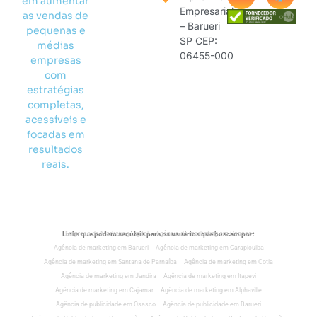
em aumentar
Empresarial
as vendas de
– Barueri
pequenas e
SP CEP:
médias
06455-000
empresas
com
estratégias
completas,
acessíveis e
focadas em
resultados
reais.
Links que podem ser úteis para os usuários que buscam por:
Empresa de Marketing Digital
Agência de marketing em Osasco
Agência de marketing em Barueri
Agência de marketing em Carapicuiba
Agência de marketing em Santana de Parnaíba
Agência de marketing em Cotia
Agência de marketing em Jandira
Agência de marketing em Itapevi
Agência de marketing em Cajamar
Agência de marketing em Alphaville
Agência de publicidade em Osasco
Agência de publicidade em Barueri