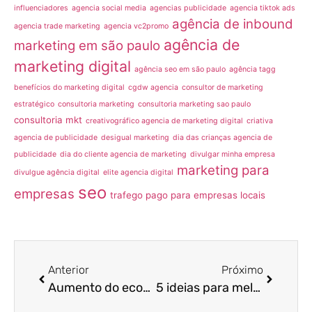
influenciadores
agencia social media
agencias publicidade
agencia tiktok ads
agência de inbound
agencia trade marketing
agencia vc2promo
agência de
marketing em são paulo
marketing digital
agência seo em são paulo
agência tagg
benefícios do marketing digital
cgdw agencia
consultor de marketing
estratégico
consultoria marketing
consultoria marketing sao paulo
consultoria mkt
creativográfico agencia de marketing digital
criativa
agencia de publicidade
desigual marketing
dia das crianças agencia de
publicidade
dia do cliente agencia de marketing
divulgar minha empresa
marketing para
divulgue agência digital
elite agencia digital
seo
empresas
trafego pago para empresas locais
Anterior
Próximo
Aumento do ecommerce para 2022 vai exigir a contratação de assessoria de marketing
5 ideias para melhorar vendas e bater suas metas