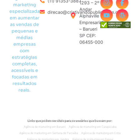
(11) 91353-3887
1293 – 2º
marketing
Andar
especializada
direcao@criativandopublicidade.com
Alphaville
em aumentar
Empresarial
as vendas de
– Barueri
pequenas e
SP CEP:
médias
06455-000
empresas
com
estratégias
completas,
acessíveis e
focadas em
resultados
reais.
Links que podem ser úteis para os usuários que buscam por:
Empresa de Marketing Digital
Agência de marketing em Osasco
Agência de marketing em Barueri
Agência de marketing em Carapicuiba
Agência de marketing em Santana de Parnaíba
Agência de marketing em Cotia
Agência de marketing em Jandira
Agência de marketing em Itapevi