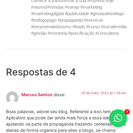
comece a transformar a sua empresa hoje
mesmo!#vendas #varejo #marketing
#marketingdigital #publicidade #gestaodetrafego
#trafegopago #propaganda #servicos
#empreendedorismo #leads #curso #socialmedia
#gestão #mentoria #precificação #consultoria
Respostas de 4
26 de maio, 2023 às 1:39 pm
Marcos Santos
disse:
1
Boas palavras, adorei seu blog. Referente a isso tem um
Aplicativo que pode dar ainda mais força a essa ideia
ajudando na parte de propaganda trazendo centenas visitas
diarias de forma organica para sites e blogs, se chama