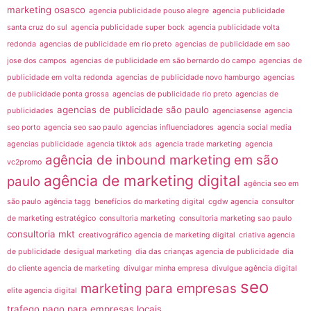
marketing osasco
agencia publicidade pouso alegre
agencia publicidade
santa cruz do sul
agencia publicidade super bock
agencia publicidade volta
redonda
agencias de publicidade em rio preto
agencias de publicidade em sao
jose dos campos
agencias de publicidade em são bernardo do campo
agencias de
publicidade em volta redonda
agencias de publicidade novo hamburgo
agencias
de publicidade ponta grossa
agencias de publicidade rio preto
agencias de
agencias de publicidade são paulo
publicidades
agenciasense
agencia
seo porto
agencia seo sao paulo
agencias influenciadores
agencia social media
agencias publicidade
agencia tiktok ads
agencia trade marketing
agencia
agência de inbound marketing em são
vc2promo
agência de marketing digital
paulo
agência seo em
são paulo
agência tagg
benefícios do marketing digital
cgdw agencia
consultor
de marketing estratégico
consultoria marketing
consultoria marketing sao paulo
consultoria mkt
creativográfico agencia de marketing digital
criativa agencia
de publicidade
desigual marketing
dia das crianças agencia de publicidade
dia
do cliente agencia de marketing
divulgar minha empresa
divulgue agência digital
seo
marketing para empresas
elite agencia digital
trafego pago para empresas locais