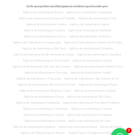
Links que podem ser úteis para os usuários que buscam por:
Empresa de Marketing Digital
Agência de marketing em Osasco
Agência de marketing em Barueri
Agência de marketing em Carapicuiba
Agência de marketing em Santana de Parnaíba
Agência de marketing em Cotia
Agência de marketing em Jandira
Agência de marketing em Itapevi
Agência de marketing em Cajamar
Agência de marketing em Alphaville
Agência de publicidade em Osasco
Agência de publicidade em Barueri
Agência de Publicidade em Carapicuíba
Agência de Publicidade em Santana de Parnaíba
Agência de marketing em São Paulo
Agência de marketing em Campinas
Agência de marketing em São Bernardo do Campo
Agência de marketing em Guarulhos
Agência de Marketing em Santo André
Agência de marketing em Santos
Agência de Marketing em São José dos Campos
Agência de marketing em Ribeirão Preto
Agência de Marketing em Sorocaba
Agência de Marketing em Jundiaí
Agência de marketing em Piracicaba
Agência de marketing em São Caetano do sul
Agência de marketing em São José do Rio Preto
Agência de marketing em Bauru
Agência de marketing em Mogi das Cruzes
Agência de marketing em Taubaté
Agência de marketing em Franca
Agência de marketing em São Carlos
Agência de marketing em Indaiatuba
Agência de marketing em Presidente Prudente
Agência de marketing em Americana
Agência de marketing em Limeira
Agência de marketing em Jacarei
Agência de marketing em Araraquara
Agência de marketing em Sumaré
Agência de marketing em Rio Claro
Agência de marketing em Diadema
Agência de marketing em Mauá
Extrator de E-mails
1
Agência de Tráfego Pago em Barueri
Tráfego Pago no Instagram em Barueri