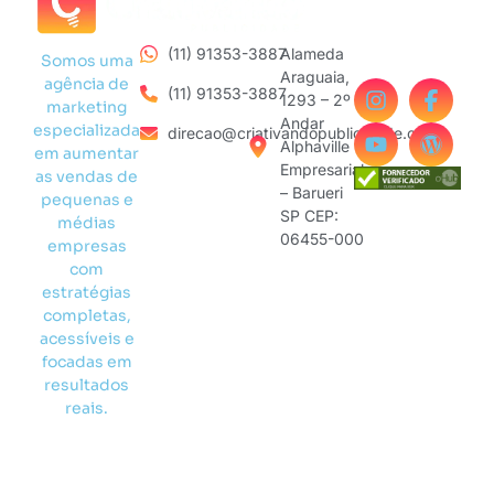
(11) 91353-3887
Alameda
Somos uma
Araguaia,
agência de
(11) 91353-3887
1293 – 2º
marketing
Andar
especializada
direcao@criativandopublicidade.com
Alphaville
em aumentar
Empresarial
as vendas de
– Barueri
pequenas e
SP CEP:
médias
06455-000
empresas
com
estratégias
completas,
acessíveis e
focadas em
resultados
reais.