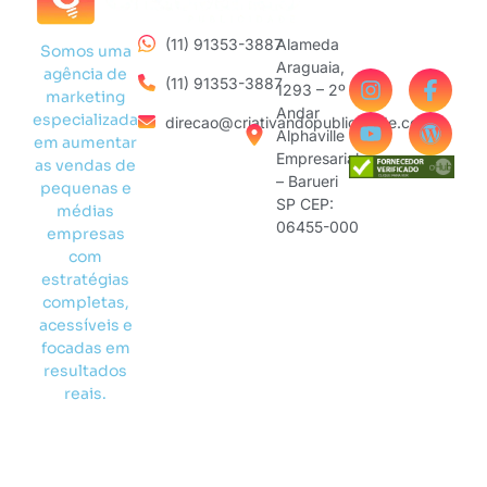
(11) 91353-3887
Alameda
Somos uma
Araguaia,
agência de
(11) 91353-3887
1293 – 2º
marketing
Andar
especializada
direcao@criativandopublicidade.com
Alphaville
em aumentar
Empresarial
as vendas de
– Barueri
pequenas e
SP CEP:
médias
06455-000
empresas
com
estratégias
completas,
acessíveis e
focadas em
resultados
reais.