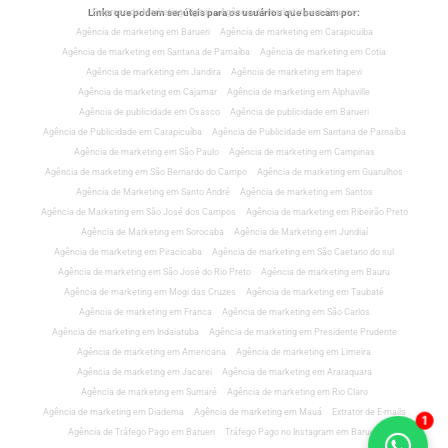
Links que podem ser úteis para os usuários que buscam por:
Empresa de Marketing Digital
Agência de marketing em Osasco
Agência de marketing em Barueri
Agência de marketing em Carapicuiba
Agência de marketing em Santana de Parnaíba
Agência de marketing em Cotia
Agência de marketing em Jandira
Agência de marketing em Itapevi
Agência de marketing em Cajamar
Agência de marketing em Alphaville
Agência de publicidade em Osasco
Agência de publicidade em Barueri
Agência de Publicidade em Carapicuíba
Agência de Publicidade em Santana de Parnaíba
Agência de marketing em São Paulo
Agência de marketing em Campinas
Agência de marketing em São Bernardo do Campo
Agência de marketing em Guarulhos
Agência de Marketing em Santo André
Agência de marketing em Santos
Agência de Marketing em São José dos Campos
Agência de marketing em Ribeirão Preto
Agência de Marketing em Sorocaba
Agência de Marketing em Jundiaí
Agência de marketing em Piracicaba
Agência de marketing em São Caetano do sul
Agência de marketing em São José do Rio Preto
Agência de marketing em Bauru
Agência de marketing em Mogi das Cruzes
Agência de marketing em Taubaté
Agência de marketing em Franca
Agência de marketing em São Carlos
Agência de marketing em Indaiatuba
Agência de marketing em Presidente Prudente
Agência de marketing em Americana
Agência de marketing em Limeira
Agência de marketing em Jacarei
Agência de marketing em Araraquara
Agência de marketing em Sumaré
Agência de marketing em Rio Claro
Agência de marketing em Diadema
Agência de marketing em Mauá
Extrator de E-mails
1
Agência de Tráfego Pago em Barueri
Tráfego Pago no Instagram em Barueri