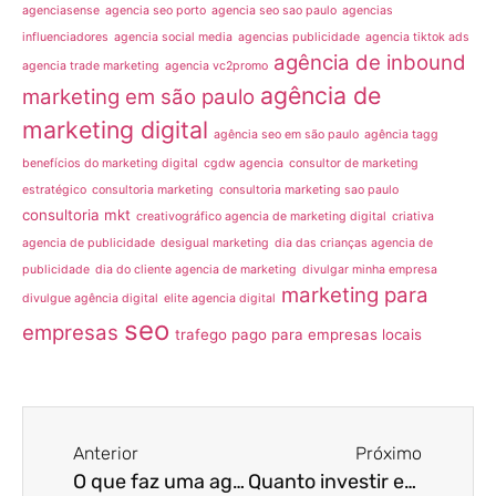
agenciasense
agencia seo porto
agencia seo sao paulo
agencias
influenciadores
agencia social media
agencias publicidade
agencia tiktok ads
agência de inbound
agencia trade marketing
agencia vc2promo
agência de
marketing em são paulo
marketing digital
agência seo em são paulo
agência tagg
benefícios do marketing digital
cgdw agencia
consultor de marketing
estratégico
consultoria marketing
consultoria marketing sao paulo
consultoria mkt
creativográfico agencia de marketing digital
criativa
agencia de publicidade
desigual marketing
dia das crianças agencia de
publicidade
dia do cliente agencia de marketing
divulgar minha empresa
marketing para
divulgue agência digital
elite agencia digital
seo
empresas
trafego pago para empresas locais
Anterior
Próximo
O que faz uma agência de marketing na prática?
Quanto investir em marketing? 4 Estratégias passo a passo + BÔNUS