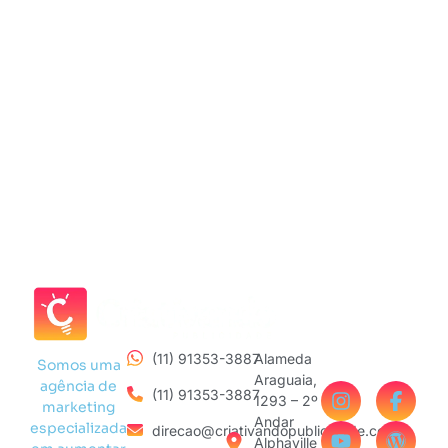
(11) 91353-3887
Alameda
Somos uma
Araguaia,
agência de
(11) 91353-3887
1293 – 2º
marketing
Andar
especializada
direcao@criativandopublicidade.com
Alphaville