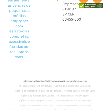
em aumentar
Empresarial
as vendas de
– Barueri
pequenas e
SP CEP:
médias
06455-000
empresas
com
estratégias
completas,
acessíveis e
focadas em
resultados
reais.
Links que podem ser úteis para os usuários que buscam por:
Empresa de Marketing Digital
Agência de marketing em Osasco
Agência de marketing em Barueri
Agência de marketing em Carapicuiba
Agência de marketing em Santana de Parnaíba
Agência de marketing em Cotia
Agência de marketing em Jandira
Agência de marketing em Itapevi
Agência de marketing em Cajamar
Agência de marketing em Alphaville
Agência de publicidade em Osasco
Agência de publicidade em Barueri