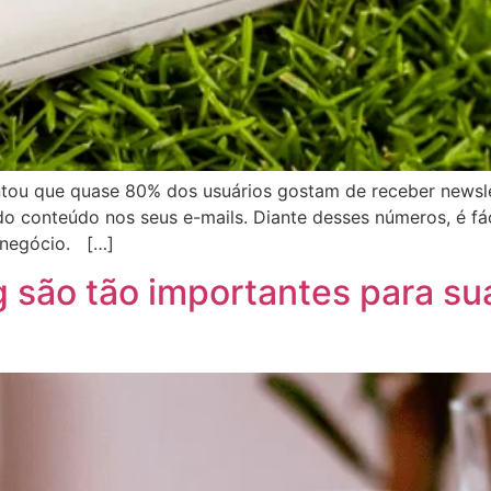
ntou que quase 80% dos usuários gostam de receber news
do conteúdo nos seus e-mails. Diante desses números, é fáci
e negócio. […]
og são tão importantes para 