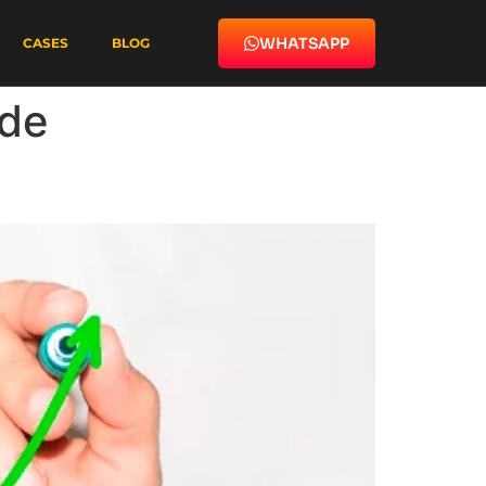
WHATSAPP
CASES
BLOG
rde