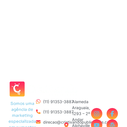
(11) 91353-3887
Alameda
Somos uma
Araguaia,
agência de
(11) 91353-3887
1293 – 2º
marketing
Andar
especializada
direcao@criativandopublicidade.com
Alphaville