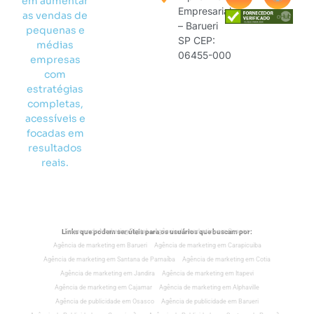
em aumentar
Empresarial
as vendas de
– Barueri
pequenas e
SP CEP:
médias
06455-000
empresas
com
estratégias
completas,
acessíveis e
focadas em
resultados
reais.
Links que podem ser úteis para os usuários que buscam por:
Empresa de Marketing Digital
Agência de marketing em Osasco
Agência de marketing em Barueri
Agência de marketing em Carapicuiba
Agência de marketing em Santana de Parnaíba
Agência de marketing em Cotia
Agência de marketing em Jandira
Agência de marketing em Itapevi
Agência de marketing em Cajamar
Agência de marketing em Alphaville
Agência de publicidade em Osasco
Agência de publicidade em Barueri