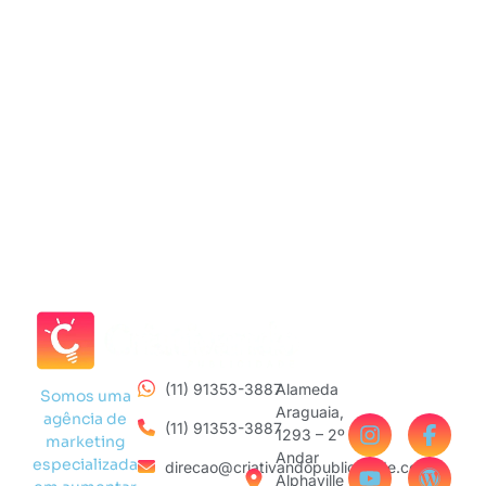
(11) 91353-3887
Alameda
Somos uma
Araguaia,
agência de
(11) 91353-3887
1293 – 2º
marketing
Andar
especializada
direcao@criativandopublicidade.com
Alphaville