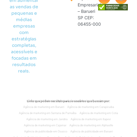
em aumentar
Empresarial
as vendas de
– Barueri
pequenas e
SP CEP:
médias
06455-000
empresas
com
estratégias
completas,
acessíveis e
focadas em
resultados
reais.
Links que podem ser úteis para os usuários que buscam por:
Empresa de Marketing Digital
Agência de marketing em Osasco
Agência de marketing em Barueri
Agência de marketing em Carapicuiba
Agência de marketing em Santana de Parnaíba
Agência de marketing em Cotia
Agência de marketing em Jandira
Agência de marketing em Itapevi
Agência de marketing em Cajamar
Agência de marketing em Alphaville
Agência de publicidade em Osasco
Agência de publicidade em Barueri