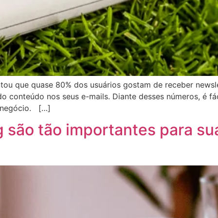
ntou que quase 80% dos usuários gostam de receber news
do conteúdo nos seus e-mails. Diante desses números, é fáci
e negócio. […]
og são tão importantes para 