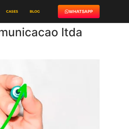
WHATSAPP
CASES
BLOG
omunicacao ltda