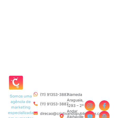
(11) 91353-3887
Alameda
Somos uma
Araguaia,
agência de
(11) 91353-3887
1293 – 2º
marketing
Andar
especializada
direcao@criativandopublicidade.com
Alphaville