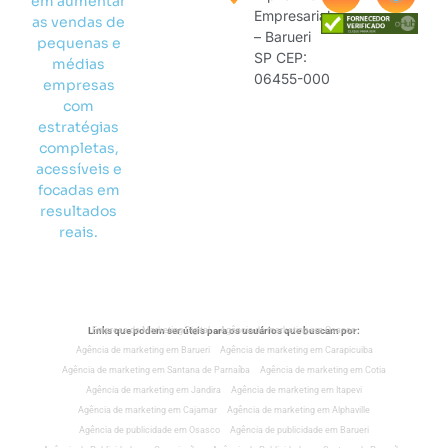
em aumentar
Empresarial
as vendas de
– Barueri
pequenas e
SP CEP:
médias
06455-000
empresas
com
estratégias
completas,
acessíveis e
focadas em
resultados
reais.
Links que podem ser úteis para os usuários que buscam por:
Empresa de Marketing Digital
Agência de marketing em Osasco
Agência de marketing em Barueri
Agência de marketing em Carapicuiba
Agência de marketing em Santana de Parnaíba
Agência de marketing em Cotia
Agência de marketing em Jandira
Agência de marketing em Itapevi
Agência de marketing em Cajamar
Agência de marketing em Alphaville
Agência de publicidade em Osasco
Agência de publicidade em Barueri