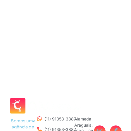
(11) 91353-3887
Alameda
Somos uma
Araguaia,
agência de
(11) 91353-3887