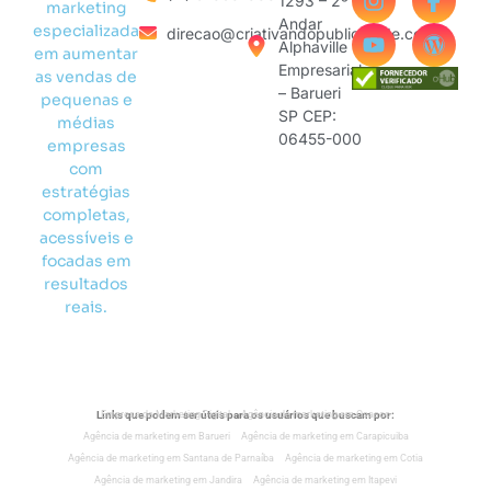
1293 – 2º
marketing
Andar
especializada
direcao@criativandopublicidade.com
Alphaville
em aumentar
Empresarial
as vendas de
– Barueri
pequenas e
SP CEP:
médias
06455-000
empresas
com
estratégias
completas,
acessíveis e
focadas em
resultados
reais.
Links que podem ser úteis para os usuários que buscam por:
Empresa de Marketing Digital
Agência de marketing em Osasco
Agência de marketing em Barueri
Agência de marketing em Carapicuiba
Agência de marketing em Santana de Parnaíba
Agência de marketing em Cotia
Agência de marketing em Jandira
Agência de marketing em Itapevi