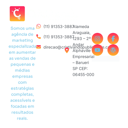
(11) 91353-3887
Alameda
Somos uma
Araguaia,
agência de
(11) 91353-3887
1293 – 2º
marketing
Andar
especializada
direcao@criativandopublicidade.com
Alphaville
em aumentar
Empresarial
as vendas de
– Barueri
pequenas e
SP CEP:
médias
06455-000
empresas
com
estratégias
completas,
acessíveis e
focadas em
resultados
reais.