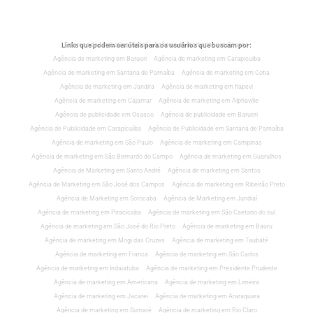
Links que podem ser úteis para os usuários que buscam por:
Empresa de Marketing Digital
Agência de marketing em Osasco
Agência de marketing em Barueri
Agência de marketing em Carapicuiba
Agência de marketing em Santana de Parnaíba
Agência de marketing em Cotia
Agência de marketing em Jandira
Agência de marketing em Itapevi
Agência de marketing em Cajamar
Agência de marketing em Alphaville
Agência de publicidade em Osasco
Agência de publicidade em Barueri
Agência de Publicidade em Carapicuíba
Agência de Publicidade em Santana de Parnaíba
Agência de marketing em São Paulo
Agência de marketing em Campinas
Agência de marketing em São Bernardo do Campo
Agência de marketing em Guarulhos
Agência de Marketing em Santo André
Agência de marketing em Santos
Agência de Marketing em São José dos Campos
Agência de marketing em Ribeirão Preto
Agência de Marketing em Sorocaba
Agência de Marketing em Jundiaí
Agência de marketing em Piracicaba
Agência de marketing em São Caetano do sul
Agência de marketing em São José do Rio Preto
Agência de marketing em Bauru
Agência de marketing em Mogi das Cruzes
Agência de marketing em Taubaté
Agência de marketing em Franca
Agência de marketing em São Carlos
Agência de marketing em Indaiatuba
Agência de marketing em Presidente Prudente
Agência de marketing em Americana
Agência de marketing em Limeira
Agência de marketing em Jacarei
Agência de marketing em Araraquara
Agência de marketing em Sumaré
Agência de marketing em Rio Claro