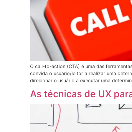
O call-to-action (CTA) é uma das ferrament
convida o usuário/leitor a realizar uma det
direcionar o usuário a executar uma determi
As técnicas de UX pa