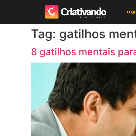
O Q
Tag:
gatilhos men
8 gatilhos mentais par