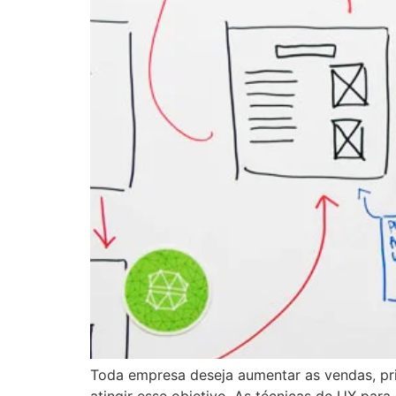
Toda empresa deseja aumentar as vendas, prin
atingir esse objetivo. As técnicas de UX pa