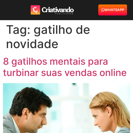
WHATSAPP
Tag:
gatilho de
novidade
8 gatilhos mentais para
turbinar suas vendas online