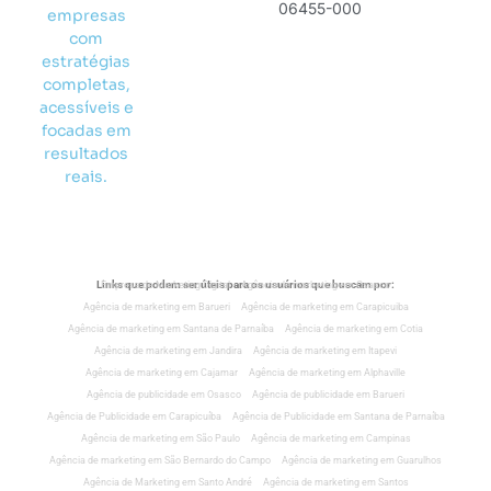
06455-000
empresas
com
estratégias
completas,
acessíveis e
focadas em
resultados
reais.
Links que podem ser úteis para os usuários que buscam por:
Empresa de Marketing Digital
Agência de marketing em Osasco
Agência de marketing em Barueri
Agência de marketing em Carapicuiba
Agência de marketing em Santana de Parnaíba
Agência de marketing em Cotia
Agência de marketing em Jandira
Agência de marketing em Itapevi
Agência de marketing em Cajamar
Agência de marketing em Alphaville
Agência de publicidade em Osasco
Agência de publicidade em Barueri
Agência de Publicidade em Carapicuíba
Agência de Publicidade em Santana de Parnaíba
Agência de marketing em São Paulo
Agência de marketing em Campinas
Agência de marketing em São Bernardo do Campo
Agência de marketing em Guarulhos
Agência de Marketing em Santo André
Agência de marketing em Santos