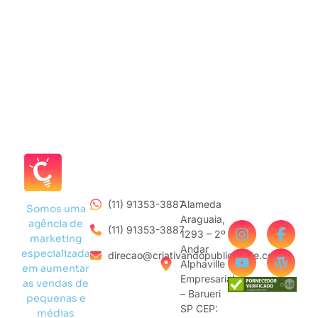
(11) 91353-3887
Alameda
Somos uma
Araguaia,
agência de
(11) 91353-3887
1293 – 2º
marketing
Andar
especializada
direcao@criativandopublicidade.com
Alphaville
em aumentar
Empresarial
as vendas de
– Barueri
pequenas e
SP CEP:
médias