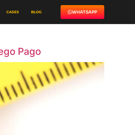
WHATSAPP
CASES
BLOG
fego Pago