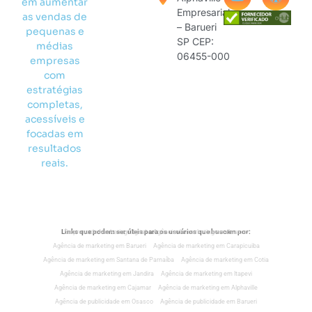
em aumentar
Empresarial
as vendas de
– Barueri
pequenas e
SP CEP:
médias
06455-000
empresas
com
estratégias
completas,
acessíveis e
focadas em
resultados
reais.
Links que podem ser úteis para os usuários que buscam por:
Empresa de Marketing Digital
Agência de marketing em Osasco
Agência de marketing em Barueri
Agência de marketing em Carapicuiba
Agência de marketing em Santana de Parnaíba
Agência de marketing em Cotia
Agência de marketing em Jandira
Agência de marketing em Itapevi
Agência de marketing em Cajamar
Agência de marketing em Alphaville
Agência de publicidade em Osasco
Agência de publicidade em Barueri