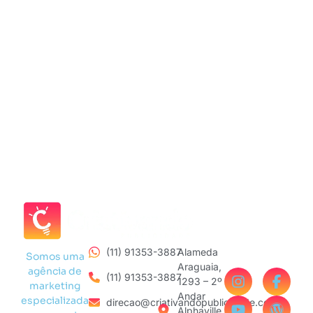
(11) 91353-3887
Alameda
Somos uma
Araguaia,
agência de
(11) 91353-3887
1293 – 2º
marketing
Andar
especializada
direcao@criativandopublicidade.com
Alphaville