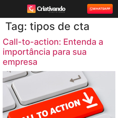
WHATSAPP
Tag:
tipos de cta
Call-to-action: Entenda a
importância para sua
empresa