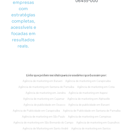
06455-000
empresas
com
estratégias
completas,
acessíveis e
focadas em
resultados
reais.
Links que podem ser úteis para os usuários que buscam por:
Empresa de Marketing Digital
Agência de marketing em Osasco
Agência de marketing em Barueri
Agência de marketing em Carapicuiba
Agência de marketing em Santana de Parnaíba
Agência de marketing em Cotia
Agência de marketing em Jandira
Agência de marketing em Itapevi
Agência de marketing em Cajamar
Agência de marketing em Alphaville
Agência de publicidade em Osasco
Agência de publicidade em Barueri
Agência de Publicidade em Carapicuíba
Agência de Publicidade em Santana de Parnaíba
Agência de marketing em São Paulo
Agência de marketing em Campinas
Agência de marketing em São Bernardo do Campo
Agência de marketing em Guarulhos
Agência de Marketing em Santo André
Agência de marketing em Santos