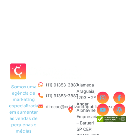
(11) 91353-3887
Alameda
Somos uma
Araguaia,
agência de
(11) 91353-3887
1293 – 2º
marketing
Andar
especializada
direcao@criativandopublicidade.com
Alphaville
em aumentar
Empresarial
as vendas de
– Barueri
pequenas e
SP CEP:
médias