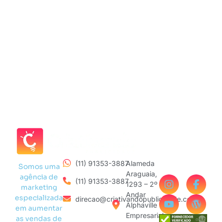
(11) 91353-3887
Alameda
Somos uma
Araguaia,
agência de
(11) 91353-3887
1293 – 2º
marketing
Andar
especializada
direcao@criativandopublicidade.com
Alphaville
em aumentar
Empresarial
as vendas de