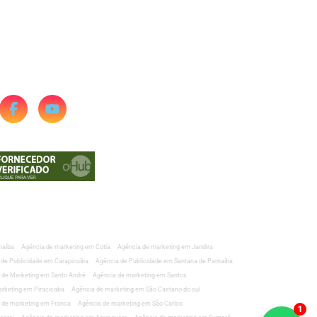
naíba
Agência de marketing em Cotia
Agência de marketing em Jandira
 de Publicidade em Carapicuíba
Agência de Publicidade em Santana de Parnaíba
 de Marketing em Santo André
Agência de marketing em Santos
rketing em Piracicaba
Agência de marketing em São Caetano do sul
 de marketing em Franca
Agência de marketing em São Carlos
1