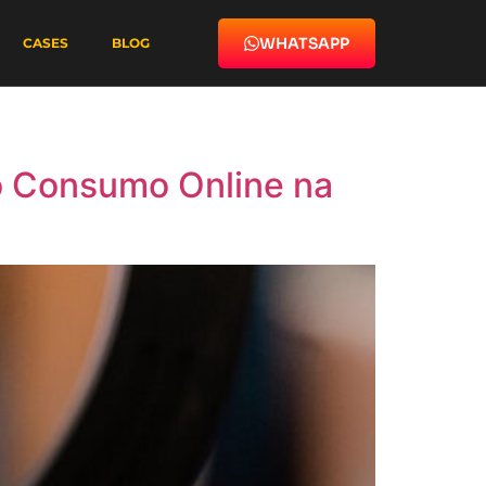
WHATSAPP
CASES
BLOG
o Consumo Online na