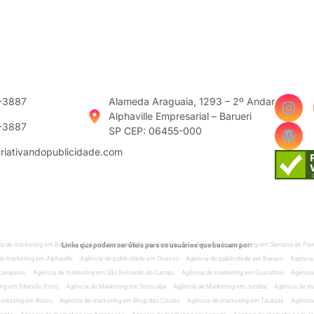
3-3887
Alameda Araguaia, 1293 – 2º Andar
Alphaville Empresarial – Barueri
3-3887
SP CEP: 06455-000
riativandopublicidade.com
Links que podem ser úteis para os usuários que buscam por:
a de marketing em Barueri
Agência de marketing em Carapicuiba
Agência de marketing em Santana de Par
e marketing em Alphaville
Agência de publicidade em Osasco
Agência de publicidade em Barueri
Agência
 Campinas
Agência de marketing em São Bernardo do Campo
Agência de marketing em Guarulhos
Agência
ng em Ribeirão Preto
Agência de Marketing em Sorocaba
Agência de Marketing em Jundiaí
Agência de ma
arketing em Bauru
Agência de marketing em Mogi das Cruzes
Agência de marketing em Taubaté
Agência