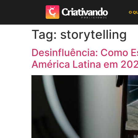
O Q
Tag:
storytelling
Desinfluência: Como E
América Latina em 20