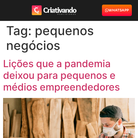
WHATSAPP
Tag:
pequenos
negócios
Lições que a pandemia
deixou para pequenos e
médios empreendedores