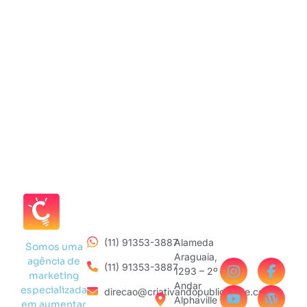
(11) 91353-3887
Alameda
Somos uma
Araguaia,
agência de
(11) 91353-3887
1293 – 2º
marketing
Andar
especializada
direcao@criativandopublicidade.com
Alphaville
em aumentar