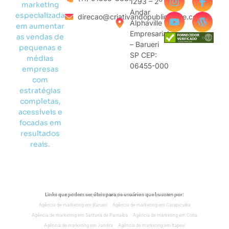
1293 – 2º
marketing
Andar
especializada
direcao@criativandopublicidade.com
Alphaville
em aumentar
Empresarial
as vendas de
– Barueri
pequenas e
SP CEP:
médias
06455-000
empresas
com
estratégias
completas,
acessíveis e
focadas em
resultados
reais.
Links que podem ser úteis para os usuários que buscam por:
Empresa de Marketing Digital
Agência de marketing em Osasco
Agência de marketing em Barueri
Agência de marketing em Carapicuiba
Agência de marketing em Santana de Parnaíba
Agência de marketing em Cotia
Agência de marketing em Jandira
Agência de marketing em Itapevi