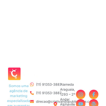
(11) 91353-3887
Alameda
Somos uma
Araguaia,
agência de
(11) 91353-3887
1293 – 2º
marketing
Andar
especializada
direcao@criativandopublicidade.com
Alphaville
em aumentar