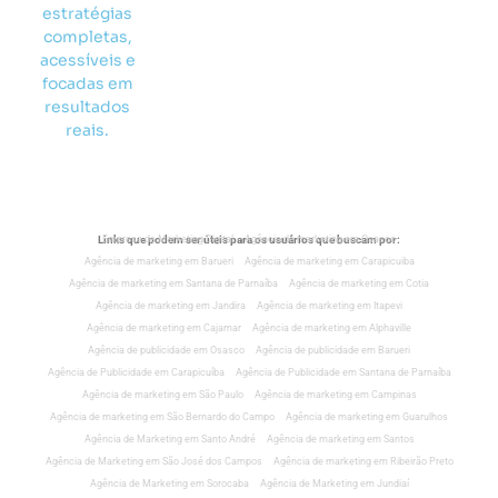
estratégias
completas,
acessíveis e
focadas em
resultados
reais.
Links que podem ser úteis para os usuários que buscam por:
Empresa de Marketing Digital
Agência de marketing em Osasco
Agência de marketing em Barueri
Agência de marketing em Carapicuiba
Agência de marketing em Santana de Parnaíba
Agência de marketing em Cotia
Agência de marketing em Jandira
Agência de marketing em Itapevi
Agência de marketing em Cajamar
Agência de marketing em Alphaville
Agência de publicidade em Osasco
Agência de publicidade em Barueri
Agência de Publicidade em Carapicuíba
Agência de Publicidade em Santana de Parnaíba
Agência de marketing em São Paulo
Agência de marketing em Campinas
Agência de marketing em São Bernardo do Campo
Agência de marketing em Guarulhos
Agência de Marketing em Santo André
Agência de marketing em Santos
Agência de Marketing em São José dos Campos
Agência de marketing em Ribeirão Preto
Agência de Marketing em Sorocaba
Agência de Marketing em Jundiaí