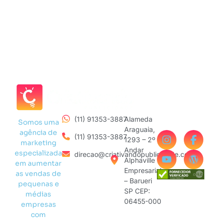
(11) 91353-3887
Alameda
Somos uma
Araguaia,
agência de
(11) 91353-3887
1293 – 2º
marketing
Andar
especializada
direcao@criativandopublicidade.com
Alphaville
em aumentar
Empresarial
as vendas de
– Barueri
pequenas e
SP CEP:
médias
06455-000
empresas
com