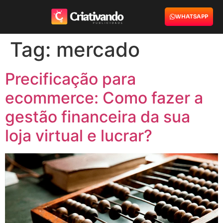
WHATSAPP
Tag:
mercado
Precificação para
ecommerce: Como fazer a
gestão financeira da sua
loja virtual e lucrar?