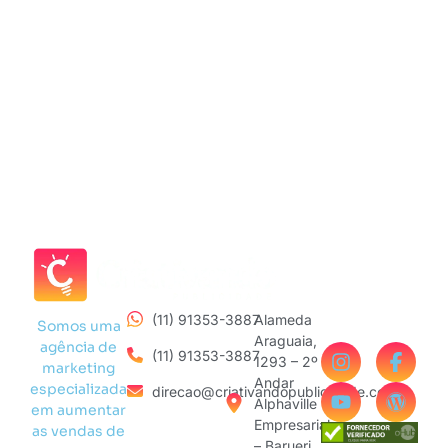
(11) 91353-3887
Alameda
Somos uma
Araguaia,
agência de
(11) 91353-3887
1293 – 2º
marketing
Andar
especializada
direcao@criativandopublicidade.com
Alphaville
em aumentar
Empresarial
as vendas de
– Barueri