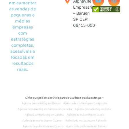
Alphaville
em aumentar
Empresarial
as vendas de
– Barueri
pequenas e
SP CEP:
médias
06455-000
empresas
com
estratégias
completas,
acessíveis e
focadas em
resultados
reais.
Links que podem ser úteis para os usuários que buscam por:
Empresa de Marketing Digital
Agência de marketing em Osasco
Agência de marketing em Barueri
Agência de marketing em Carapicuiba
Agência de marketing em Santana de Parnaíba
Agência de marketing em Cotia
Agência de marketing em Jandira
Agência de marketing em Itapevi
Agência de marketing em Cajamar
Agência de marketing em Alphaville
Agência de publicidade em Osasco
Agência de publicidade em Barueri