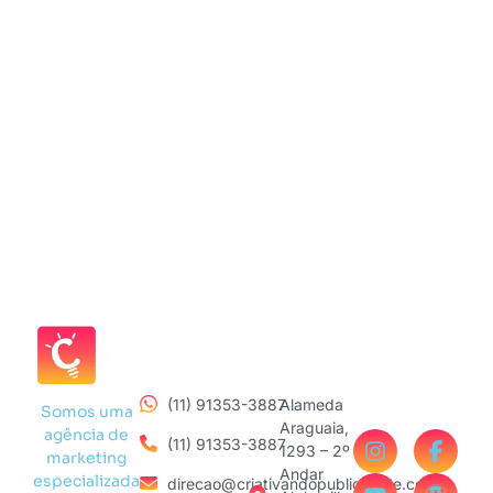
(11) 91353-3887
Alameda
Somos uma
Araguaia,
agência de
(11) 91353-3887
1293 – 2º
marketing
Andar
especializada
direcao@criativandopublicidade.com