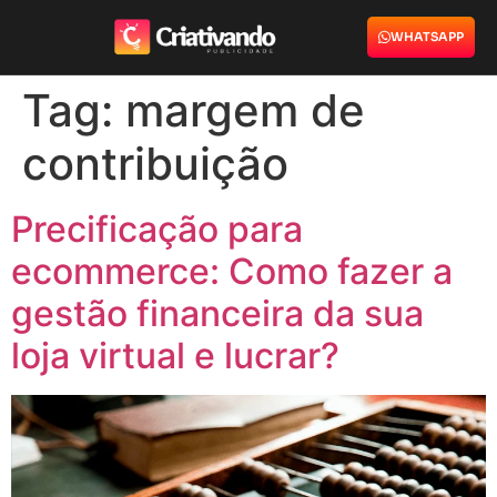
WHATSAPP
Tag:
margem de
contribuição
Precificação para
ecommerce: Como fazer a
gestão financeira da sua
loja virtual e lucrar?