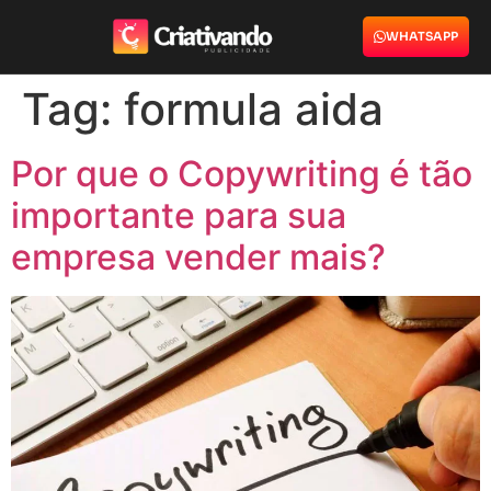
WHATSAPP
Tag:
formula aida
Por que o Copywriting é tão
importante para sua
empresa vender mais?