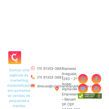
(11) 91353-3887
Alameda
Somos uma
Araguaia,
agência de
(11) 91353-3887
1293 – 2º
marketing
Andar
especializada
direcao@criativandopublicidade.com
Alphaville
em aumentar
Empresarial
as vendas de
– Barueri
pequenas e
SP CEP:
médias