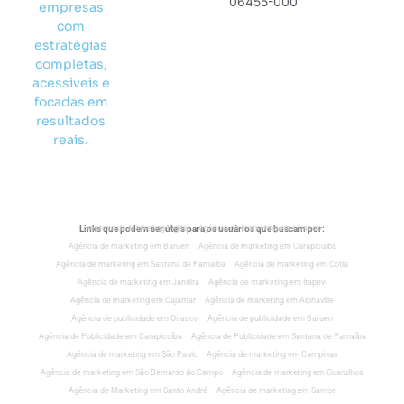
06455-000
empresas
com
estratégias
completas,
acessíveis e
focadas em
resultados
reais.
Links que podem ser úteis para os usuários que buscam por:
Empresa de Marketing Digital
Agência de marketing em Osasco
Agência de marketing em Barueri
Agência de marketing em Carapicuiba
Agência de marketing em Santana de Parnaíba
Agência de marketing em Cotia
Agência de marketing em Jandira
Agência de marketing em Itapevi
Agência de marketing em Cajamar
Agência de marketing em Alphaville
Agência de publicidade em Osasco
Agência de publicidade em Barueri
Agência de Publicidade em Carapicuíba
Agência de Publicidade em Santana de Parnaíba
Agência de marketing em São Paulo
Agência de marketing em Campinas
Agência de marketing em São Bernardo do Campo
Agência de marketing em Guarulhos
Agência de Marketing em Santo André
Agência de marketing em Santos