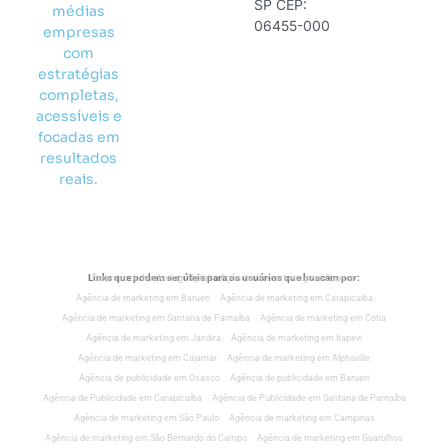
SP CEP:
médias
06455-000
empresas
com
estratégias
completas,
acessíveis e
focadas em
resultados
reais.
Links que podem ser úteis para os usuários que buscam por:
Empresa de Marketing Digital
Agência de marketing em Osasco
Agência de marketing em Barueri
Agência de marketing em Carapicuiba
Agência de marketing em Santana de Parnaíba
Agência de marketing em Cotia
Agência de marketing em Jandira
Agência de marketing em Itapevi
Agência de marketing em Cajamar
Agência de marketing em Alphaville
Agência de publicidade em Osasco
Agência de publicidade em Barueri
Agência de Publicidade em Carapicuíba
Agência de Publicidade em Santana de Parnaíba
Agência de marketing em São Paulo
Agência de marketing em Campinas
Agência de marketing em São Bernardo do Campo
Agência de marketing em Guarulhos