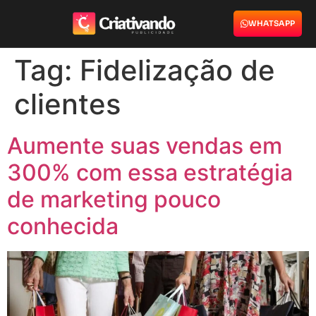
WHATSAPP
Tag:
Fidelização de
clientes
Aumente suas vendas em
300% com essa estratégia
de marketing pouco
conhecida