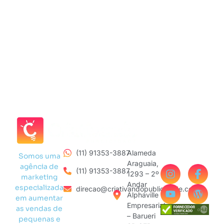
(11) 91353-3887
Alameda
Somos uma
Araguaia,
agência de
(11) 91353-3887
1293 – 2º
marketing
Andar
especializada
direcao@criativandopublicidade.com
Alphaville
em aumentar
Empresarial
as vendas de
– Barueri
pequenas e