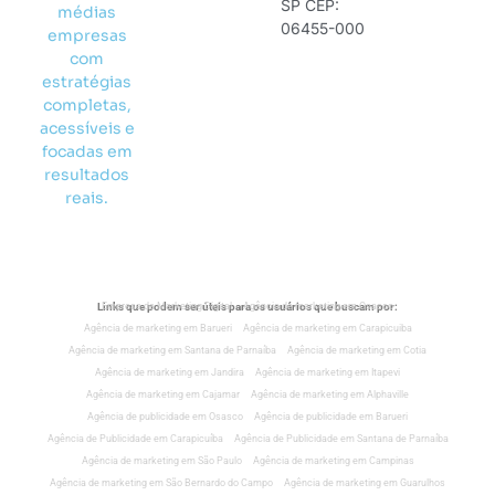
SP CEP:
médias
06455-000
empresas
com
estratégias
completas,
acessíveis e
focadas em
resultados
reais.
Links que podem ser úteis para os usuários que buscam por:
Empresa de Marketing Digital
Agência de marketing em Osasco
Agência de marketing em Barueri
Agência de marketing em Carapicuiba
Agência de marketing em Santana de Parnaíba
Agência de marketing em Cotia
Agência de marketing em Jandira
Agência de marketing em Itapevi
Agência de marketing em Cajamar
Agência de marketing em Alphaville
Agência de publicidade em Osasco
Agência de publicidade em Barueri
Agência de Publicidade em Carapicuíba
Agência de Publicidade em Santana de Parnaíba
Agência de marketing em São Paulo
Agência de marketing em Campinas
Agência de marketing em São Bernardo do Campo
Agência de marketing em Guarulhos