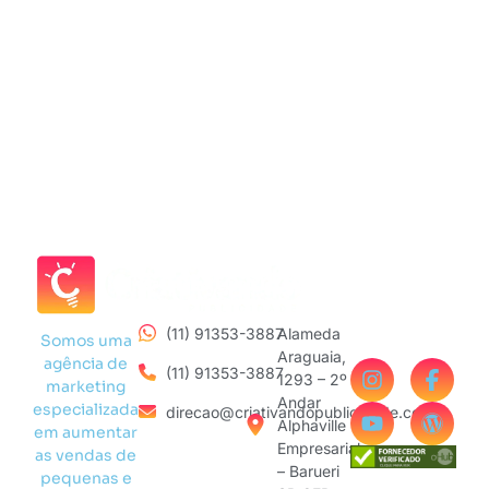
(11) 91353-3887
Alameda
Somos uma
Araguaia,
agência de
(11) 91353-3887
1293 – 2º
marketing
Andar
especializada
direcao@criativandopublicidade.com
Alphaville
em aumentar
Empresarial
as vendas de
– Barueri
pequenas e