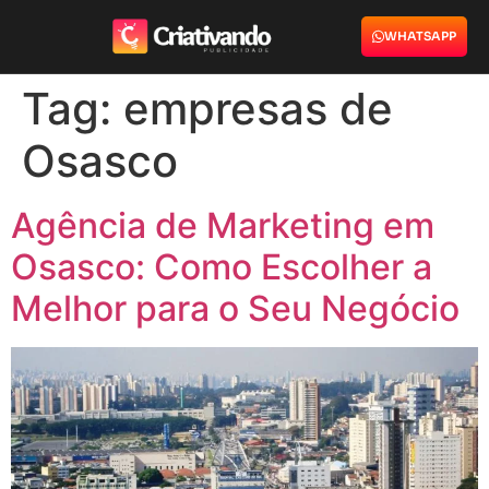
WHATSAPP
Tag:
empresas de
Osasco
Agência de Marketing em
Osasco: Como Escolher a
Melhor para o Seu Negócio