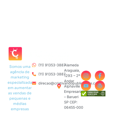
(11) 91353-3887
Alameda
Somos uma
Araguaia,
agência de
(11) 91353-3887
1293 – 2º
marketing
Andar
especializada
direcao@criativandopublicidade.com
Alphaville
em aumentar
Empresarial
as vendas de
– Barueri
pequenas e
SP CEP:
médias
06455-000
empresas