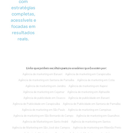
com
estratégias
completas,
acessíveis e
focadas em
resultados
reais.
Links que podem ser úteis para os usuários que buscam por:
Empresa de Marketing Digital
Agência de marketing em Osasco
Agência de marketing em Barueri
Agência de marketing em Carapicuiba
Agência de marketing em Santana de Parnaíba
Agência de marketing em Cotia
Agência de marketing em Jandira
Agência de marketing em Itapevi
Agência de marketing em Cajamar
Agência de marketing em Alphaville
Agência de publicidade em Osasco
Agência de publicidade em Barueri
Agência de Publicidade em Carapicuíba
Agência de Publicidade em Santana de Parnaíba
Agência de marketing em São Paulo
Agência de marketing em Campinas
Agência de marketing em São Bernardo do Campo
Agência de marketing em Guarulhos
Agência de Marketing em Santo André
Agência de marketing em Santos
Agência de Marketing em São José dos Campos
Agência de marketing em Ribeirão Preto