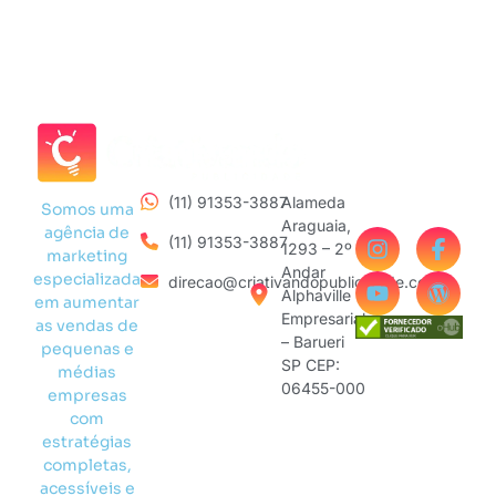
(11) 91353-3887
Alameda
Somos uma
Araguaia,
agência de
(11) 91353-3887
1293 – 2º
marketing
Andar
especializada
direcao@criativandopublicidade.com
Alphaville
em aumentar
Empresarial
as vendas de
– Barueri
pequenas e
SP CEP:
médias
06455-000
empresas
com
estratégias
completas,
acessíveis e