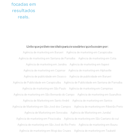
focadas em
resultados
reais.
Links que podem ser úteis para os usuários que buscam por:
Empresa de Marketing Digital
Agência de marketing em Osasco
Agência de marketing em Barueri
Agência de marketing em Carapicuiba
Agência de marketing em Santana de Parnaíba
Agência de marketing em Cotia
Agência de marketing em Jandira
Agência de marketing em Itapevi
Agência de marketing em Cajamar
Agência de marketing em Alphaville
Agência de publicidade em Osasco
Agência de publicidade em Barueri
Agência de Publicidade em Carapicuíba
Agência de Publicidade em Santana de Parnaíba
Agência de marketing em São Paulo
Agência de marketing em Campinas
Agência de marketing em São Bernardo do Campo
Agência de marketing em Guarulhos
Agência de Marketing em Santo André
Agência de marketing em Santos
Agência de Marketing em São José dos Campos
Agência de marketing em Ribeirão Preto
Agência de Marketing em Sorocaba
Agência de Marketing em Jundiaí
Agência de marketing em Piracicaba
Agência de marketing em São Caetano do sul
Agência de marketing em São José do Rio Preto
Agência de marketing em Bauru
Agência de marketing em Mogi das Cruzes
Agência de marketing em Taubaté