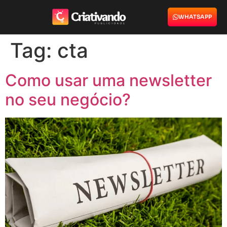
WHATSAPP
Tag:
cta
Como usar uma newsletter
no seu negócio?