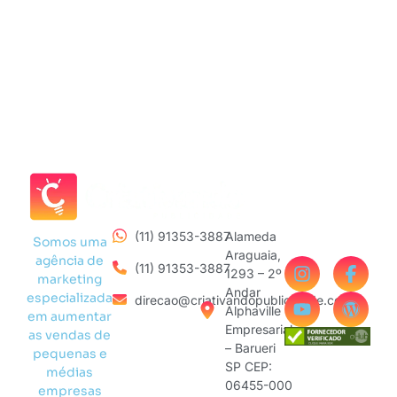
(11) 91353-3887
Alameda
Somos uma
Araguaia,
agência de
(11) 91353-3887
1293 – 2º
marketing
Andar
especializada
direcao@criativandopublicidade.com
Alphaville
em aumentar
Empresarial
as vendas de
– Barueri
pequenas e
SP CEP:
médias
06455-000
empresas