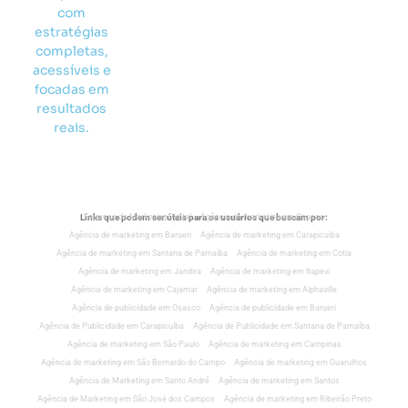
com
estratégias
completas,
acessíveis e
focadas em
resultados
reais.
Links que podem ser úteis para os usuários que buscam por:
Empresa de Marketing Digital
Agência de marketing em Osasco
Agência de marketing em Barueri
Agência de marketing em Carapicuiba
Agência de marketing em Santana de Parnaíba
Agência de marketing em Cotia
Agência de marketing em Jandira
Agência de marketing em Itapevi
Agência de marketing em Cajamar
Agência de marketing em Alphaville
Agência de publicidade em Osasco
Agência de publicidade em Barueri
Agência de Publicidade em Carapicuíba
Agência de Publicidade em Santana de Parnaíba
Agência de marketing em São Paulo
Agência de marketing em Campinas
Agência de marketing em São Bernardo do Campo
Agência de marketing em Guarulhos
Agência de Marketing em Santo André
Agência de marketing em Santos
Agência de Marketing em São José dos Campos
Agência de marketing em Ribeirão Preto