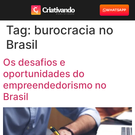
WHATSAPP
Tag:
burocracia no
Brasil
Os desafios e
oportunidades do
empreendedorismo no
Brasil