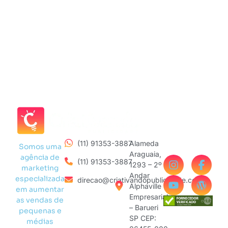
(11) 91353-3887
Alameda
Somos uma
Araguaia,
agência de
(11) 91353-3887
1293 – 2º
marketing
Andar
especializada
direcao@criativandopublicidade.com
Alphaville
em aumentar
Empresarial
as vendas de
– Barueri
pequenas e
SP CEP:
médias