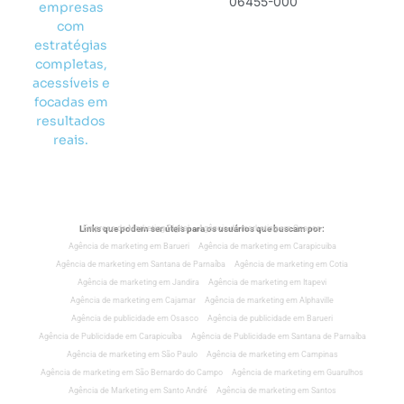
06455-000
empresas
com
estratégias
completas,
acessíveis e
focadas em
resultados
reais.
Links que podem ser úteis para os usuários que buscam por:
Empresa de Marketing Digital
Agência de marketing em Osasco
Agência de marketing em Barueri
Agência de marketing em Carapicuiba
Agência de marketing em Santana de Parnaíba
Agência de marketing em Cotia
Agência de marketing em Jandira
Agência de marketing em Itapevi
Agência de marketing em Cajamar
Agência de marketing em Alphaville
Agência de publicidade em Osasco
Agência de publicidade em Barueri
Agência de Publicidade em Carapicuíba
Agência de Publicidade em Santana de Parnaíba
Agência de marketing em São Paulo
Agência de marketing em Campinas
Agência de marketing em São Bernardo do Campo
Agência de marketing em Guarulhos
Agência de Marketing em Santo André
Agência de marketing em Santos