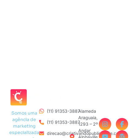
(11) 91353-3887
Alameda
Somos uma
Araguaia,
agência de
(11) 91353-3887
1293 – 2º
marketing
Andar
especializada
direcao@criativandopublicidade.com
Alphaville