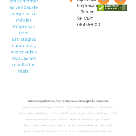
em aumentar
Empresarial
as vendas de
– Barueri
pequenas e
SP CEP:
médias
06455-000
empresas
com
estratégias
completas,
acessíveis e
focadas em
resultados
reais.
Links que podem ser úteis para os usuários que buscam por:
Empresa de Marketing Digital
Agência de marketing em Osasco
Agência de marketing em Barueri
Agência de marketing em Carapicuiba
Agência de marketing em Santana de Parnaíba
Agência de marketing em Cotia
Agência de marketing em Jandira
Agência de marketing em Itapevi
Agência de marketing em Cajamar
Agência de marketing em Alphaville
Agência de publicidade em Osasco
Agência de publicidade em Barueri