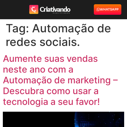
WHATSAPP
Tag:
Automação de
redes sociais.
Aumente suas vendas
neste ano com a
Automação de marketing –
Descubra como usar a
tecnologia a seu favor!